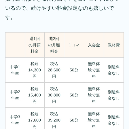
いるので、続けやすい料金設定なのも嬉しいで
す。
週1回
週2回
の月額
の月額
1コマ
入会金
教材費
料金
料金
税込
税込
無料体
中学1
別途料
14,300
28,600
50分
験で無
年生
金なし
円
円
料
税込
税込
無料体
中学2
別途料
15,400
30,800
50分
験で無
年生
金なし
円
円
料
税込
税込
無料体
中学3
別途料
17,600
35,200
50分
験で無
年生
金なし
円
円
料